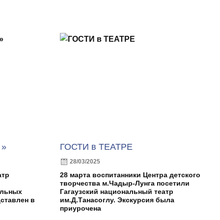
 »
ГОСТИ в ТЕАТРЕ
28/03/2025
атр
28 марта воспитанники Центра детского
творчества м.Чадыр-Лунга посетили
альных
Гагаузский национальный театр
ставлен в
им.Д.Танасоглу. Экскурсия была
приурочена