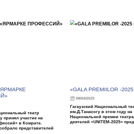
«ЯРМАРКЕ
«GALA PREMIILOR -2025
Й»
08/04/2025
Гагаузский Национальный те
им.Д.Танасогу в этом году на
ациональный театр
Национальной премии театр
у принял участие на
деятелей «UNITEM-2025» пред
фессий» в Комрате.
собрало представителей