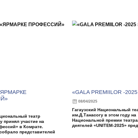
«ЯРМАРКЕ
«GALA PREMIILOR -2025
Й»
08/04/2025
Гагаузский Национальный те
им.Д.Танасогу в этом году на
ациональный театр
Национальной премии театр
у принял участие на
деятелей «UNITEM-2025» пред
фессий» в Комрате.
собрало представителей