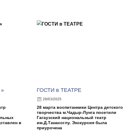
 »
ГОСТИ в ТЕАТРЕ
28/03/2025
атр
28 марта воспитанники Центра детского
творчества м.Чадыр-Лунга посетили
альных
Гагаузский национальный театр
ставлен в
им.Д.Танасоглу. Экскурсия была
приурочена