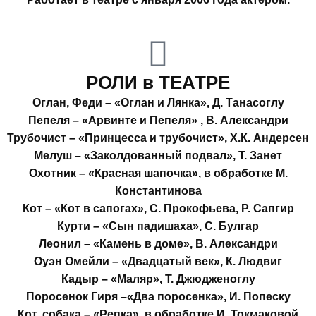
РОЛИ в ТЕАТРЕ
Оглан, Феди – «Оглан и Лянка», Д. Танасоглу
Пепеля – «Арвинте и Пепеля» , В. Александри
Трубочист – «Принцесса и трубочист», Х.К. Андерсен
Мелуш – «Заколдованный подвал», Т. Занет
Охотник – «Красная шапочка», в обработке М.
Константинова
Кот – «Кот в сапогах», С. Прокофьева, Р. Сапгир
Курти – «Сын падишаха», С. Булгар
Леонил – «Камень в доме», В. Александри
Оуэн Омейли – «Двадцатый век», К. Людвиг
Кадыр – «Маляр», Т. Джюдженоглу
Поросенок Гиря –«Два поросенка», И. Попеску
Кот, собака – «Репка», в обработке И. Токмаковой