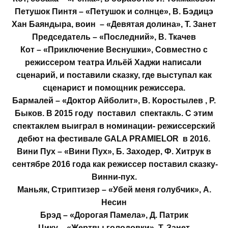
Петушок Пинтя – «Петушок и солнце», В. Бэдицэ
Хан Баяндыра, воин – «Девятая долина», Т. Занет
Председатель – «Последний», В. Ткачев
Кот – «Приключение Веснушки», Совместно с
режиссером театра Ильёй Хаджи написали
сценарий, и поставили сказку, где выступал как
сценарист и помощник режиссера.
Бармалей – «Доктор Айболит», В. Коростылев , Р.
Быков. В 2015 году поставил спектакль. С этим
спектаклем выиграл в номинации- режиссерский
дебют на фестивале GALA PRAMIELOR в 2016.
Вини Пух – «Вини Пух», Б. Заходер, Ф. Хитрук в
сентябре 2016 года как режиссер поставил сказку-
Винни-пух.
Маньяк, Стриптизер – «Убей меня голубчик», А.
Несин
Брэд – «Дорогая Памела», Д. Патрик
Цику – «Жертвы голодовки», Т. Занет