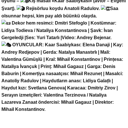
oyunu –
Kış masalı «Kaar Saabiykası» (avtor – Evgeni
Şvarț).
Rejisörluu koydu Anatoli Radulov.
Saa
olsunnar hepsi, kim pay aldı büünkü olayda.
Dekor hem resimci: Dmitri Stefoglo | Kostümnar:
Lidiya Todieva / Nataliya Konstantinova | Şavk: İvan
Gergeledji |Ses: Yuri Tatarlı |Video: Andrey Bejenar.
OYUNCULAR: Kaar Saabiykası: Elena Danaji | Kay:
Andrey Redjepov | Gerda: Natalya Manastırlı | Mali:
Valentina Gümüşlü | Kral: Mihail Konstantinov | Prințesa:
Nataliya İvançuk | Prinț: Mihail Gagauz | Garga: Denis
Baburin | Komerțiya nasaatçısı: Mihail Rezuneț | Masalci:
Anatoliy Radulov | Haydutların anası: Lidiya Galațlı |
Haydut kızı: Svetlana Genova| Karacaa: Dmitriy Zirov |
Serayın izmetçileri: Valentina Terzinova / Nataliya
Lazareva Zanaat öndercisi: Mihail Gagauz | Direktor:
Mihail Konstantinov.