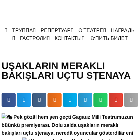
ТРУППА
РЕПЕРТУАР
О ТЕАТРЕ
НАГРАДЫ
ГАСТРОЛИ
КОНТАКТЫ
КУПИТЬ БИЛЕТ
UŞAKLARIN MERAKLI
BAKIŞLARI UÇTU SȚENAYA
Pek gözäl hem şen geçti Gagauz Milli Teatrumuzun
büünkü premiyerası. Dolu zalda uşakların meraklı
bakışları uçtu sțenaya, neredä oyuncular gösterdilär eni