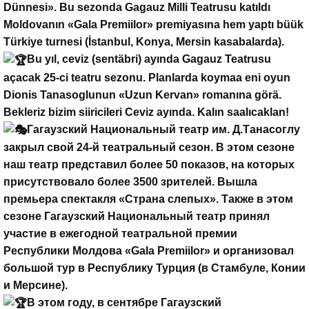
Dünnesi». Bu sezonda Gagauz Milli Teatrusu katıldı
Moldovanın «Gala Premiilor» premiyasına hem yaptı büük
Türkiye turnesi (İstanbul, Konya, Mersin kasabalarda).
Bu yıl, ceviz (sentäbri) ayında Gagauz Teatrusu
açacak 25-ci teatru sezonu. Planlarda koymaa eni oyun
Dionis Tanasoglunun «Uzun Kervan» romanına görä.
Bekleriz bizim siiricileri Ceviz ayında. Kalın saalıcaklan!
Гагаузский Национальный театр им. Д.Танасоглу
закрыл свой 24-й театральный сезон. В этом сезоне
наш театр представил более 50 показов, на которых
присутствовало более 3500 зрителей. Вышла
премьера спектакля «Страна слепых». Также в этом
сезоне Гагаузский Национальный театр принял
участие в ежегодной театральной премии
Республики Молдова «Gala Premiilor» и организовал
большой тур в Республику Турция (в Стамбуле, Конии
и Мерсине).
В этом году, в сентябре Гагаузский