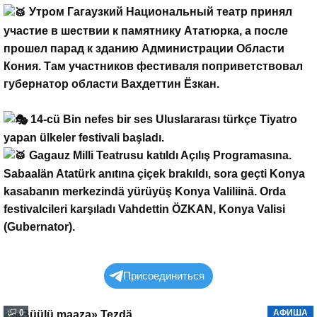
Утром Гагаузкий Национальный театр принял
участие в шествии к памятнику Ататюрка, а после
прошел парад к зданию Администрации Области
Кония. Там участников фестиваля поприветствовал
губернатор области Вахдеттин Ёзкан.
14-cü Bin nefes bir ses Uluslararası türkçe Tiyatro
yapan ülkeler festivali başladı.
Gagauz Milli Teatrusu katıldı Açılış Programasına.
Sabaalän Atatürk anıtına çiçek brakıldı, sora geçti Konya
kasabanın merkezindä yürüyüş Konya Valiliinä. Orda
festivalcileri karşıladı Vahdettin ÖZKAN, Konya Valisi
(Gubernator).
Присоединиться
0
АФИША