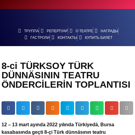
ТРУППА
РЕПЕРТУАР
О ТЕАТРЕ
НАГРАДЫ
ГАСТРОЛИ
КОНТАКТЫ
КУПИТЬ БИЛЕТ
8-ci TÜRKSOY TÜRK
DÜNNÄSININ TEATRU
ÖNDERCİLERİN TOPLANTISI
12 – 13 mart ayında 2022 yılında Türkiyedä, Bursa
kasabasında geçti 8-çi Türk dünnäsının teatru