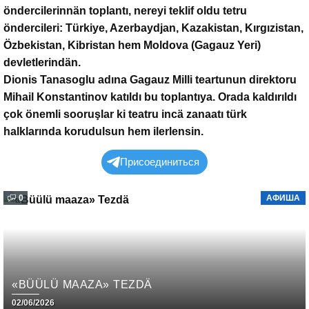
öndercilerinnän toplantı, nereyi teklif oldu tetru
öndercileri: Türkiye, Azerbaydjan, Kazakistan, Kırgızistan,
Özbekistan, Kibristan hem Moldova (Gagauz Yeri)
devletlerindän.
Dionis Tanasoglu adına Gagauz Milli teartunun direktoru
Mihail Konstantinov katıldı bu toplantıya. Orada kaldırıldı
çok önemli sooruşlar ki teatru incä zanaatı türk
halklarında korudulsun hem ilerlensin.
Присоединиться
0
АФИША
«BÜÜLÜ MAAZA» TEZDÄ
02/06/2026